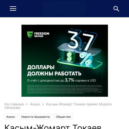
На главную
Анонс
Касым-Жомарт Токаев принял Мурата
Айтенова
Анонс
Новости Шымкента
Общество
Касым-Жомарт Токаев