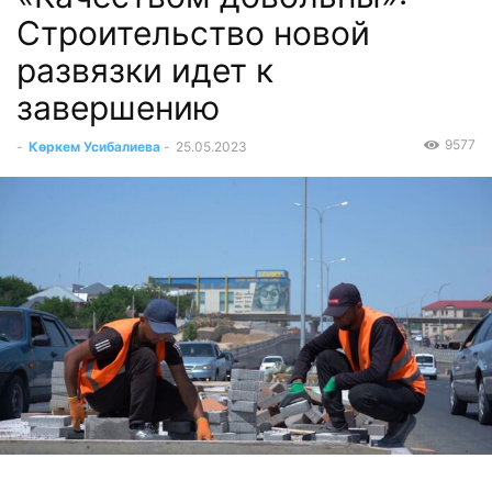
Строительство новой
развязки идет к
завершению
9577
-
Көркем Усибалиева
-
25.05.2023