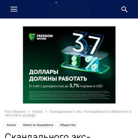
На главную
Анонс
Скандального экс-полицейского обвиняют в
неуплате штрафа
Анонс
Новости Шымкента
Общество
Скандального экс-