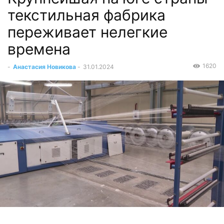
текстильная фабрика
переживает нелегкие
времена
1620
-
Анастасия Новикова
-
31.01.2024