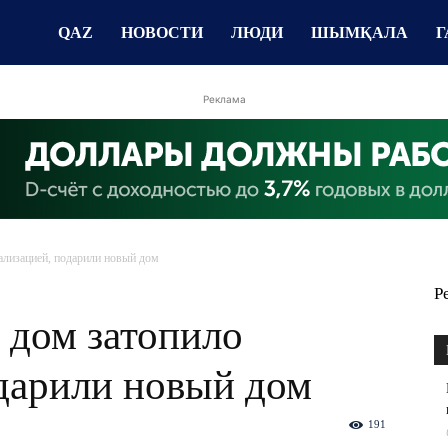
QAZ
НОВОСТИ
ЛЮДИ
ШЫМҚАЛА
Г
Реклама
ализацией, подарили новый дом
Р
 дом затопило
одарили новый дом
191