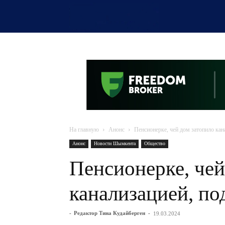
OTYRAR
На главную
Анонс
Пенсионерке, чей дом затопило кан
Анонс
Новости Шымкента
Общество
Пенсионерке, чей
канализацией, п
-
Редактор Тина Кудайберген
-
19.03.2024