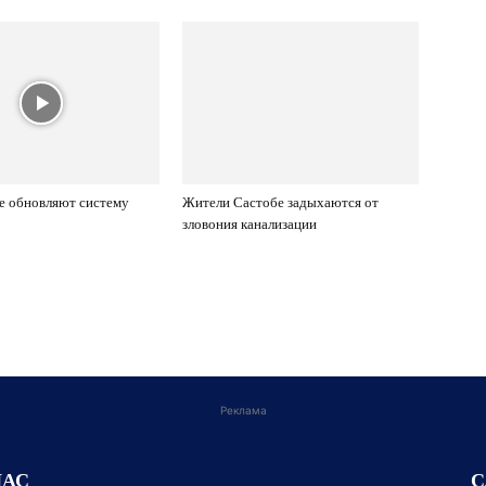
е обновляют систему
Жители Састобе задыхаются от
зловония канализации
Реклама
НАС
С