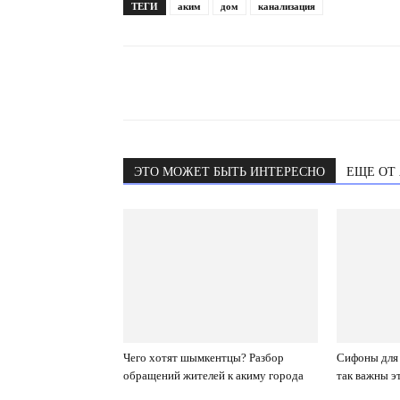
ТЕГИ
аким
дом
канализация
ЭТО МОЖЕТ БЫТЬ ИНТЕРЕСНО
ЕЩЕ ОТ
Чего хотят шымкентцы? Разбор
Сифоны для 
обращений жителей к акиму города
так важны э