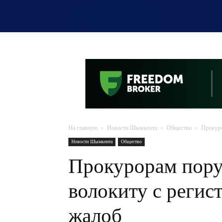
OTYRAR
На главную
Новости Шымкента
Общество
Прокуро
Новости Шымкента
Общество
Прокурорам пору
волокиту с регис
жалоб