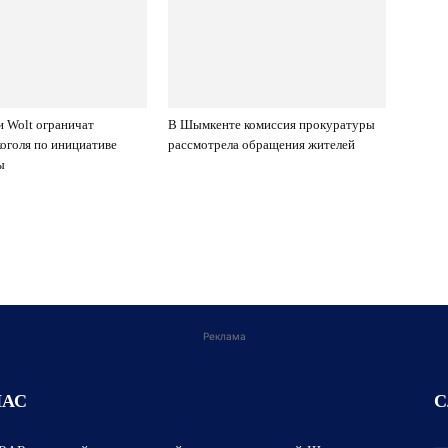
и Wolt ограничат
В Шымкенте комиссия прокуратуры
коголя по инициативе
рассмотрела обращения жителей
ы
Реклама
НАС
С