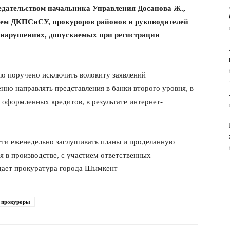
едательством начальника Управления Досанова Ж.,
тием ДКПСиСУ, прокуроров районов и руководителей
о нарушениях, допускаемых при регистрации
ло поручено исключить волокиту заявлений
нно направлять представления в банки второго уровня, в
 оформленных кредитов, в результате интернет-
сти еженедельно заслушивать планы и проделанную
я в производстве, с участием ответственных
бщает прокуратура города Шымкент
прокуроры