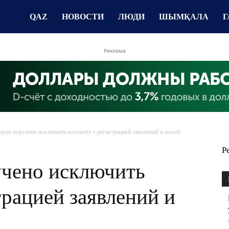
QAZ
НОВОСТИ
ЛЮДИ
ШЫМҚАЛА
Г
Реклама
рам поручено исключить волокиту с регистрацией заявлений и жалоб
Р
чено исключить
трацией заявлений и