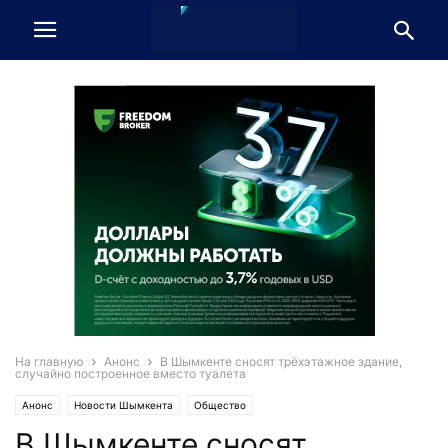
На главную
Анонс
В Шымкенте сносят трёхэтажное здание,
случайно построенное вместо туалета
Анонс
Новости Шымкента
Общество
В Шымкенте сносят