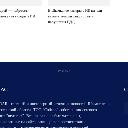
адей — нейросети:
В Шымкенте камеры с ИИ начали
ымкента уходит в ИИ
автоматически фиксировать
нарушения ПДД
Реклама
НАС
С
AR - главный и достоверный источник новостей Шымкента и
естанской области. ТОО "Собкор" собственник сетевого
ния "otyrar.kz". Все права на любые материалы,
ликованные на сайте, защищены в соответствии с
хстанским и международным законодательством об