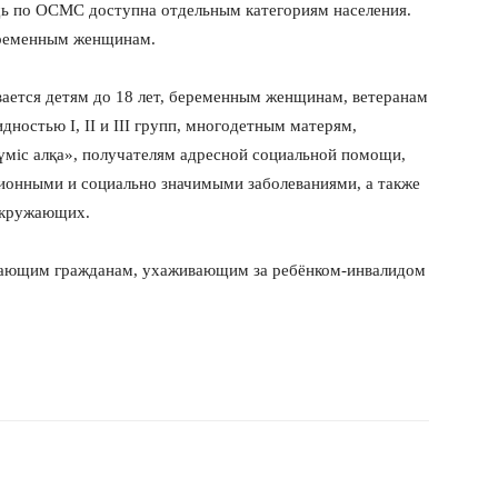
щь по ОСМС доступна отдельным категориям населения.
еременным женщинам.
ается детям до 18 лет, беременным женщинам, ветеранам
ностью I, II и III групп, многодетным матерям,
міс алқа», получателям адресной социальной помощи,
ционными и социально значимыми заболеваниями, а также
окружающих.
тающим гражданам, ухаживающим за ребёнком-инвалидом