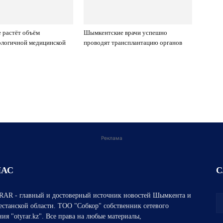
 растёт объём
Шымкентские врачи успешно
ологичной медицинской
проводят трансплантацию органов
Реклама
НАС
С
AR - главный и достоверный источник новостей Шымкента и
естанской области. ТОО "Собкор" собственник сетевого
ния "otyrar.kz". Все права на любые материалы,