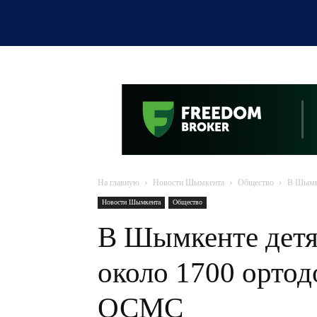
OTYRAR
На главную
Новости Шымкента
Общество
В Шымке
Новости Шымкента
Общество
В Шымкенте детя
около 1700 ортод
ОСМС