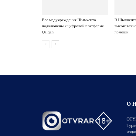
Все медучреждения Шымкента
В Шымкенте
подключены к цифровой платформе
высокотехн
Qalqan
помощи
О 
OTYR
Турк
изда