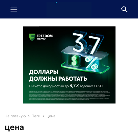
На главную
Теги
цена
цена