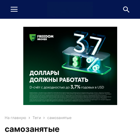
На главную
Теги
самозанятые
самозанятые