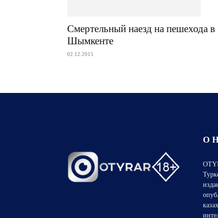
Смертельный наезд на пешехода в
Шымкенте
02.12.2015
О 
OTYR
Турк
изда
опуб
каза
инте