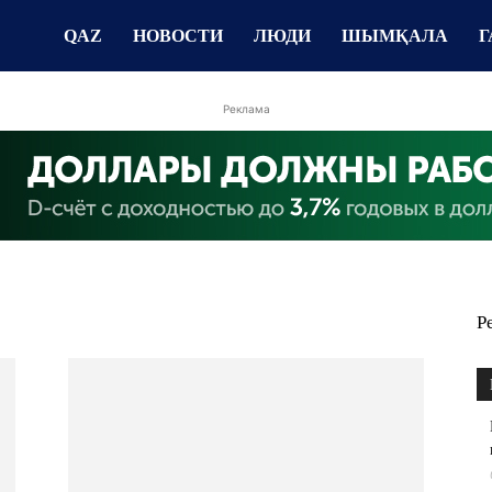
QAZ
НОВОСТИ
ЛЮДИ
ШЫМҚАЛА
Г
Реклама
Р