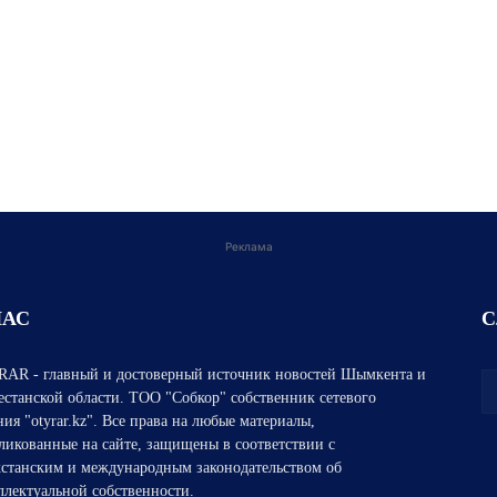
Реклама
НАС
С
AR - главный и достоверный источник новостей Шымкента и
естанской области. ТОО "Собкор" собственник сетевого
ния "otyrar.kz". Все права на любые материалы,
ликованные на сайте, защищены в соответствии с
хстанским и международным законодательством об
ллектуальной собственности.