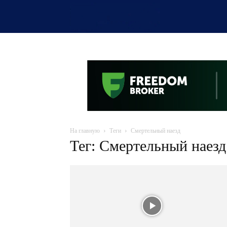
OTYRAR
На главную
Теги
Смертельный наезд
Тег: Смертельный наезд