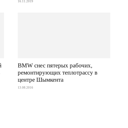
16.11.2019
й
BMW снес пятерых рабочих,
в
ремонтирующих теплотрассу в
центре Шымкента
13.08.2016