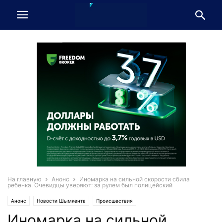
На главную
Анонс
Иномарка на сильной скорости сбила
ребенка. Очевидцы уверяют: за рулем был полицейский
Анонс
Новости Шымкента
Происшествия
Иномарка на сильной