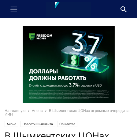
На главную
Анонс
В Шымкентских ЦОНах огромные очереди за
ИИН
Анонс
Новости Шымкента
Общество
В Шымкентских ЦОНах