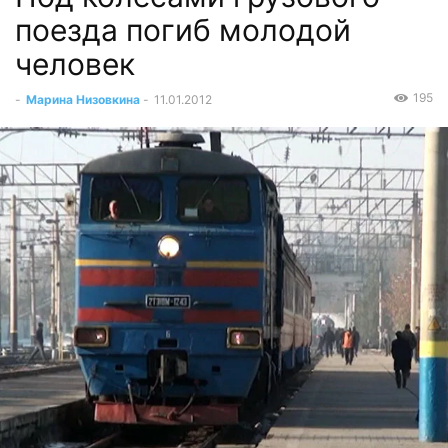
поезда погиб молодой
человек
195
-
Марина Низовкина
-
11.01.2012