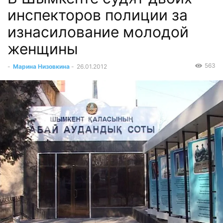
инспекторов полиции за
изнасилование молодой
женщины
563
-
Марина Низовкина
-
26.01.2012