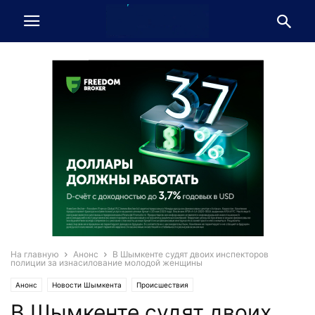
На главную
Анонс
В Шымкенте судят двоих инспекторов
полиции за изнасилование молодой женщины
Анонс
Новости Шымкента
Происшествия
В Шымкенте судят двоих