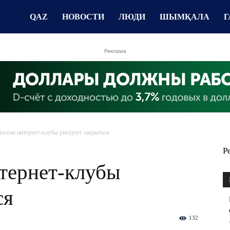
QAZ
НОВОСТИ
ЛЮДИ
ШЫМҚАЛА
Г
Реклама
анские интернет-клубы рискуют закрыться
Р
нтернет-клубы
ся
132