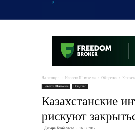
OTYRAR
На главную
Новости Шымкента
Общество
Казахст
Новости Шымкента
Общество
Казахстанские и
рискуют закрыть
-
Динара Бекболаева
-
16.02.2012