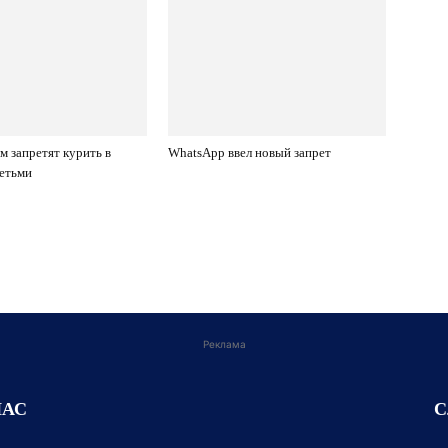
м запретят курить в
WhatsApp ввел новый запрет
етьми
Реклама
НАС
С