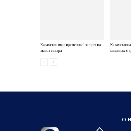
Казахстан ввел временный запрет на
Казахстанца
вывоз сахара
машинах с д
О 