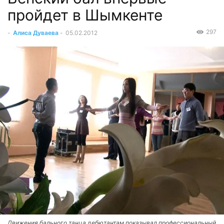
пройдет в Шымкенте
297
-
Алиса Дуваева
-
05.02.2012
Движения бального танца дебютантам показывал профессиональный