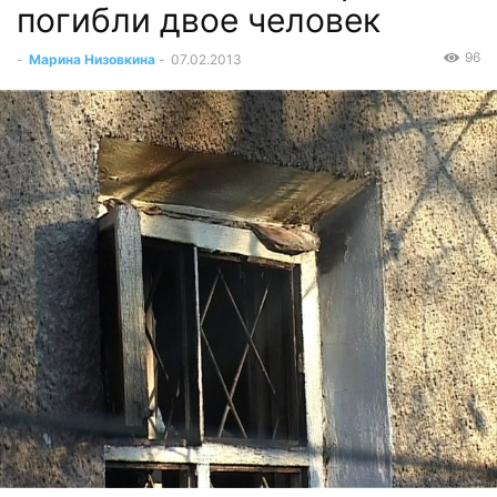
погибли двое человек
96
-
Марина Низовкина
-
07.02.2013