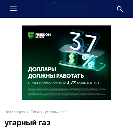
На главную
Теги
угарный газ
угарный газ