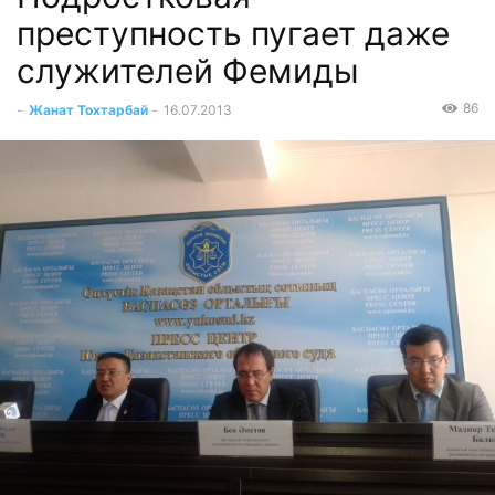
преступность пугает даже
служителей Фемиды
86
-
Жанат Тохтарбай
-
16.07.2013