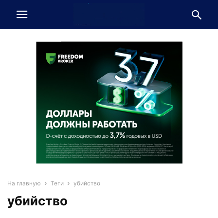
На главную
Теги
убийство
убийство