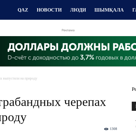
QAZ
НОВОСТИ
ЛЮДИ
ШЫМҚАЛА
Г
Реклама
х выпустили на природу
Р
рабандных черепах
ироду
1308