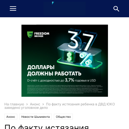
На главную
Анонс
По факту истязания ребенка в ДВД ЮКО
заведено уголовное дело
Анонс
Новости Шымкента
Общество
По факту истязания