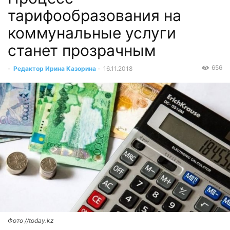
тарифообразования на
коммунальные услуги
станет прозрачным
656
-
Редактор Ирина Казорина
-
16.11.2018
Фото //today.kz