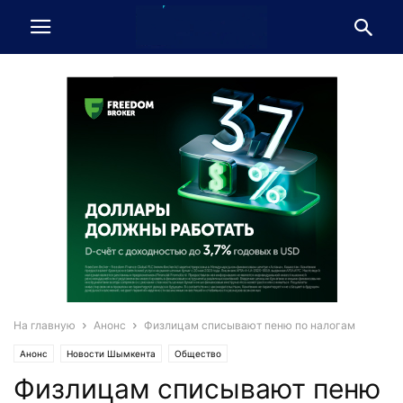
На главную
Анонс
Физлицам списывают пеню по налогам
Анонс
Новости Шымкента
Общество
Физлицам списывают пеню