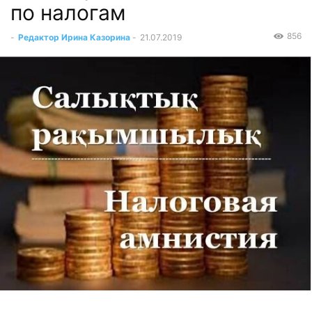
по налогам
856
-
Редактор Ирина Казорина
-
21.07.2019