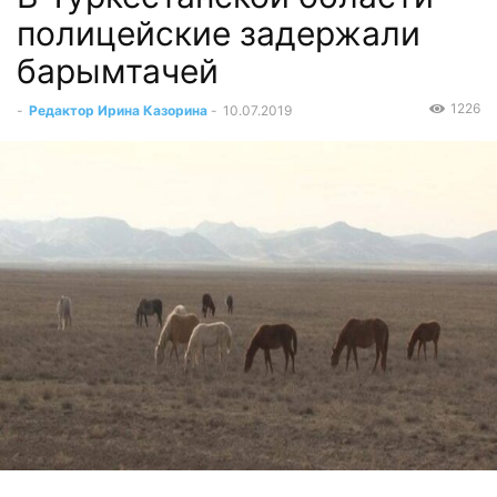
полицейские задержали
барымтачей
1226
-
Редактор Ирина Казорина
-
10.07.2019