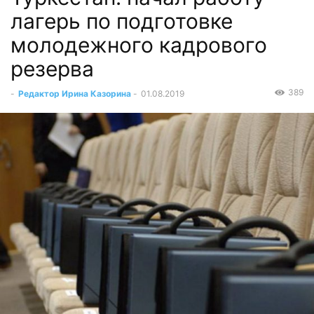
лагерь по подготовке
молодежного кадрового
резерва
389
-
Редактор Ирина Казорина
-
01.08.2019