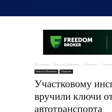
OTYRAR
На главную
Новости Шымкента
Общество
Участко
Новости Шымкента
Общество
Участковому инсп
вручили ключи о
автотранспорта