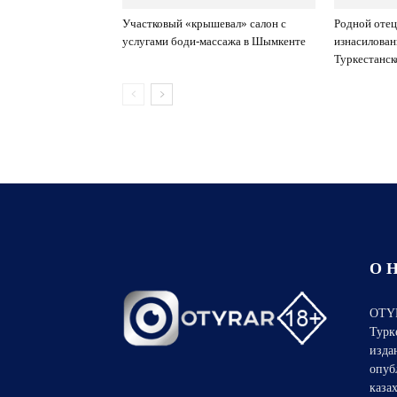
Участковый «крышевал» салон с
Родной отец
услугами боди-массажа в Шымкенте
изнасилован
Туркестанск
О 
OTYR
Турк
изда
опуб
каза