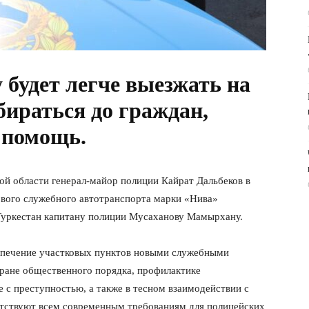
 будет легче выезжать на
обираться
до граждан,
 помощь.
ой области генерал-майор полиции Кайрат Дальбеков в
ового служебного автотранспорта марки «Нива»
Туркестан капитану полиции Мусаханову Мамырхану.
еспечение участковых пунктов новыми служебными
ране общественного порядка, профилактике
 с преступностью, а также в тесном взаимодействии с
етствуют всем современным требованиям для полицейских