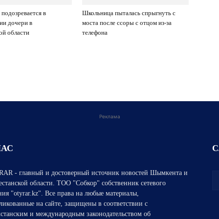
 подозревается в
Школьница пыталась спрыгнуть с
ии дочери в
моста после ссоры с отцом из-за
ой области
телефона
Реклама
НАС
С
AR - главный и достоверный источник новостей Шымкента и
естанской области. ТОО "Собкор" собственник сетевого
ния "otyrar.kz". Все права на любые материалы,
ликованные на сайте, защищены в соответствии с
хстанским и международным законодательством об