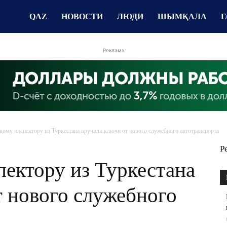
QAZ
НОВОСТИ
ЛЮДИ
ШЫМҚАЛА
Г
Реклама
вому инспектору из Туркестана вручили ключи от нового служебного автотранспорта
Р
ектору из Туркестана
т нового служебного