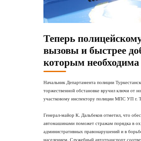
Теперь полицейскому
вызовы и быстрее д
которым необходима
Начальник Департамента полиции Туркестанск
торжественной обстановке вручил ключи от н
участковому инспектору полиции МПС УП г. 
Генерал-майор К. Дальбеков отметил, что об
автомашинами поможет стражам порядка в ох
административных правонарушений и в борьбе
населением. Служебный автотранспорт соотв