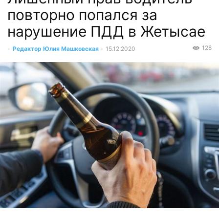
повторно попался за
нарушение ПДД в Жетысае
128
-
Редактор Юлия Машковская
-
15.12.2020