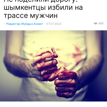
шымкентцы избили на
трассе мужчин
689
-
Редактор Жулдыз Ахмет
-
07.07.2022