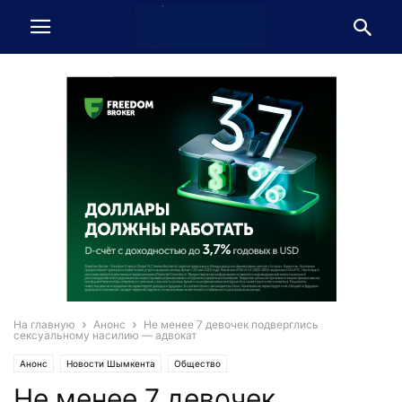
На главную
Анонс
Не менее 7 девочек подверглись
сексуальному насилию — адвокат
Анонс
Новости Шымкента
Общество
Не менее 7 девочек