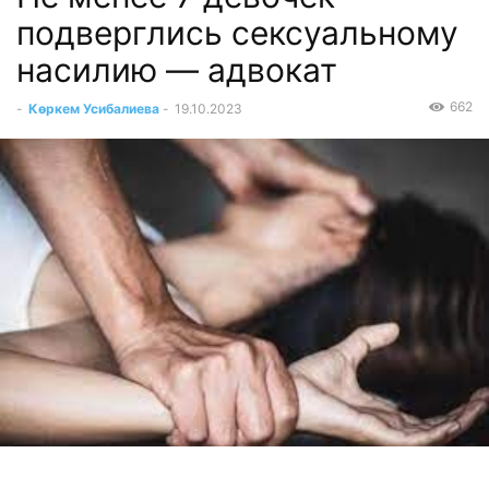
подверглись сексуальному
насилию — адвокат
662
-
Көркем Усибалиева
-
19.10.2023