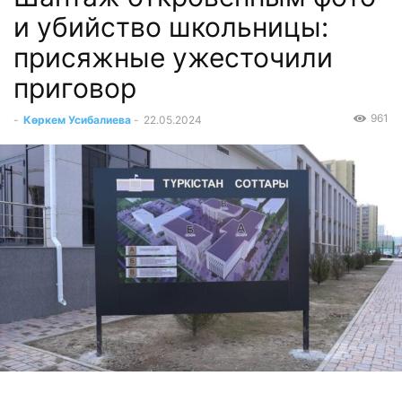
и убийство школьницы:
присяжные ужесточили
приговор
961
-
Көркем Усибалиева
-
22.05.2024