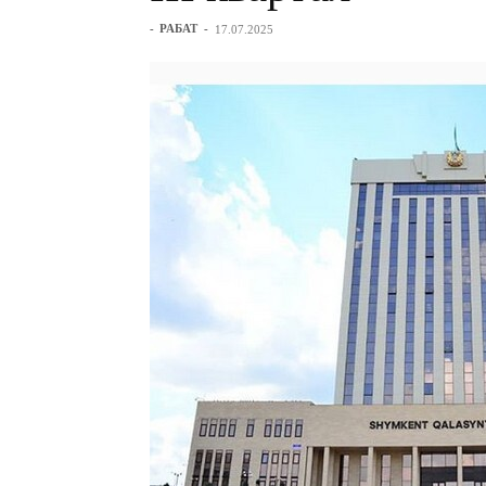
-
РАБАТ
-
17.07.2025