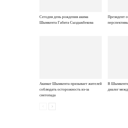
Сегодня день рождения акима
Президент о
Шымкента Габита Сыздыкбекова
перспектив
Акимат Шымкента призывает жителей
В Шымкенте
соблюдать осторожность из-за
диалог межд
снегопада