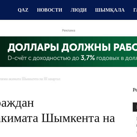
QAZ
НОВОСТИ
ЛЮДИ
ШЫМҚАЛА
Г
Реклама
лями акимата Шымкента на III квартал
Р
раждан
акимата Шымкента на