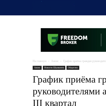
OTYRAR
На главную
Анонс
График приёма граждан руководите
Анонс
Новости Шымкента
Общество
График приёма г
руководителями 
III квартал