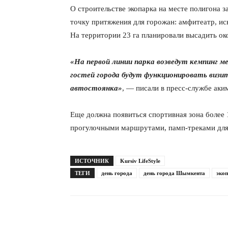
О строительстве экопарка на месте полигона з
точку притяжения для горожан: амфитеатр, и
На территории 23 га планировали высадить око
«На первой линии парка возведут кемпинг м
гостей города будут функционировать визи
автостоянка»
, — писали в пресс-службе аки
Еще должна появиться спортивная зона более 
прогулочными маршрутами, памп-треками для 
ИСТОЧНИК
Kursiv LifeStyle
ТЕГИ
день города
день города Шымкента
эко