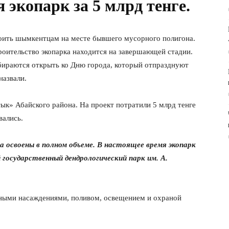
 экопарк за 5 млрд тенге.
троить шымкентцам на месте бывшего мусорного полигона.
троительство экопарка находится на завершающей стадии.
обираются открыть ко Дню города, который отпразднуют
назвали.
ык» Абайского района. На проект потратили 5 млрд тенге
вались.
 освоены в полном объеме. В настоящее время экопарк
осударственный дендрологический парк им. А.
еными насаждениями, поливом, освещением и охраной