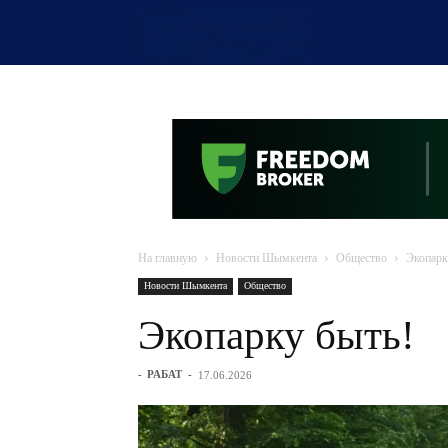
OTYRAR
На главную
Новости Шымкента
Общество
Экопарк
Новости Шымкента
Общество
Экопарку быть!
-
РАБАТ
-
17.06.2026