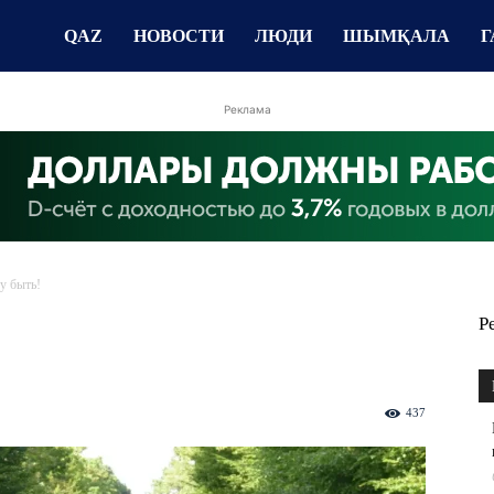
QAZ
НОВОСТИ
ЛЮДИ
ШЫМҚАЛА
Г
Реклама
у быть!
Р
437