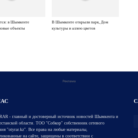
тся: в Шымкенте
В Шымкенте открыли парк, Дом
новые объекты
культуры и аллею цветов
Реклама
НАС
С
AR - главный и достоверный источник новостей Шымкента и
естанской области. ТОО "Собкор" собственник сетевого
ния "otyrar.kz". Все права на любые материалы,
ликованные на сайте, защищены в соответствии с