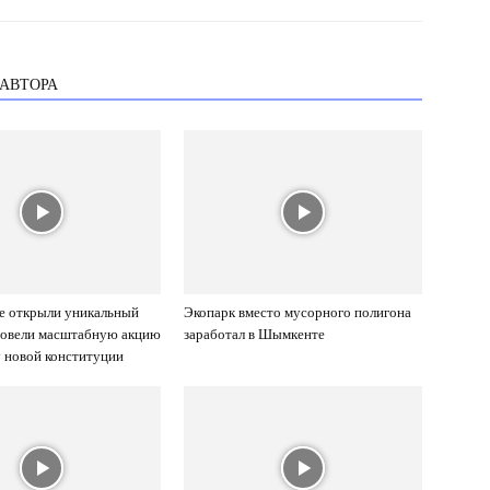
 АВТОРА
е открыли уникальный
Экопарк вместо мусорного полигона
ровели масштабную акцию
заработал в Шымкенте
 новой конституции