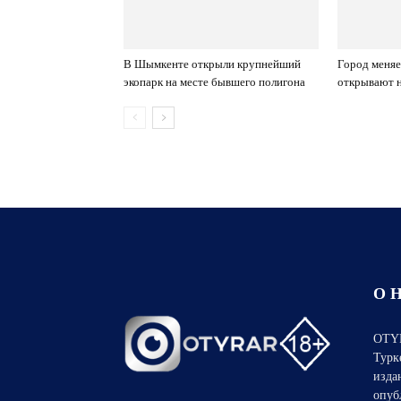
В Шымкенте открыли крупнейший
Город меняе
экопарк на месте бывшего полигона
открывают 
О 
OTYR
Турк
изда
опуб