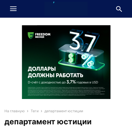
На главную
Теги
департамент юстиции
департамент юстиции