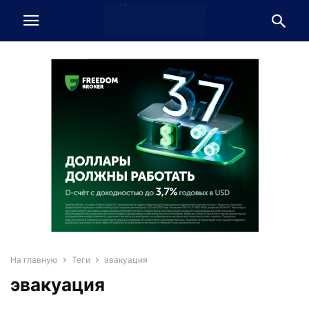
На главную
Теги
эвакуация
эвакуация