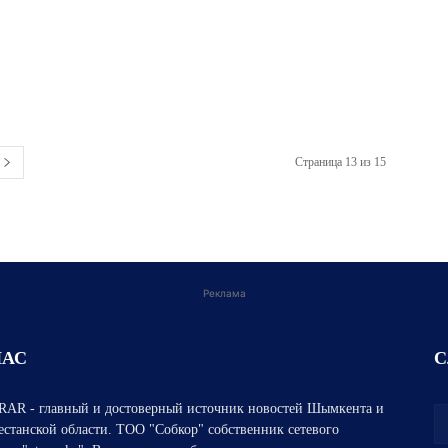
Страница 13 из 15
Реклама
НАС
С
AR - главный и достоверный источник новостей Шымкента и
естанской области. ТОО "Собкор" собственник сетевого