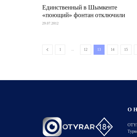
Единственный в Шымкенте
«поющий» фонтан отключили
29.07.2012
...
1
12
13
14
15
О 
OTYR
Турк