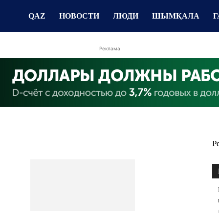
QAZ
НОВОСТИ
ЛЮДИ
ШЫМҚАЛА
Г
Реклама
Р