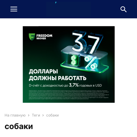
На главную
Теги
собаки
собаки