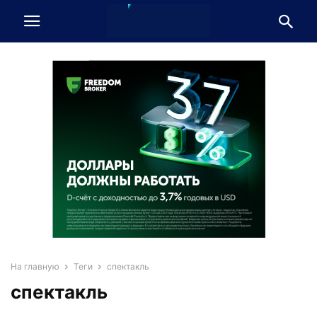
На главную
Теги
спектакль
спектакль