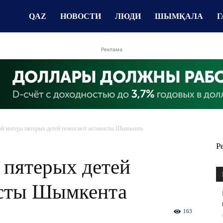
QAZ
НОВОСТИ
ЛЮДИ
ШЫМҚАЛА
Г
Реклама
й матери пятерых детей помогают активисты Шымкента
Р
 пятерых детей
исты Шымкента
163