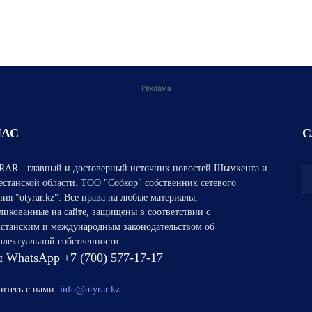
Реклама
НАС
С
AR - главный и достоверный источник новостей Шымкента и
естанской области. ТОО "Собкор" собственник сетевого
ния "otyrar.kz". Все права на любые материалы,
ликованные на сайте, защищены в соответствии с
хстанским и международным законодательством об
ллектуальной собственности.
 WhatsApp +7 (700) 577-17-17
итесь с нами:
info@otyrar.kz