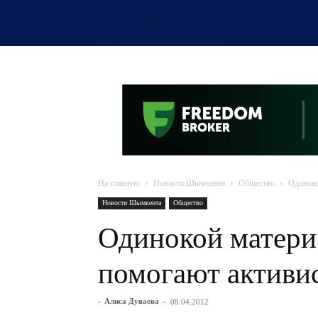
OTYRAR
На главную
Новости Шымкента
Общество
Одиноко
Новости Шымкента
Общество
Одинокой матери
помогают актив
-
Алиса Дуваева
-
08.04.2012