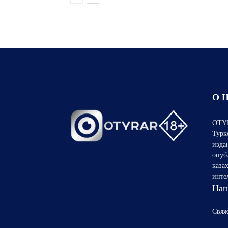
О 
OTYR
Турк
изда
опуб
каза
инте
Наш
Свяж