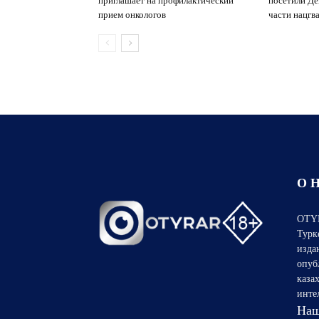
приглашает на профилактический
посетили Де
прием онкологов
части нацгв
О 
OTYR
Турк
изда
опуб
каза
инте
Наш