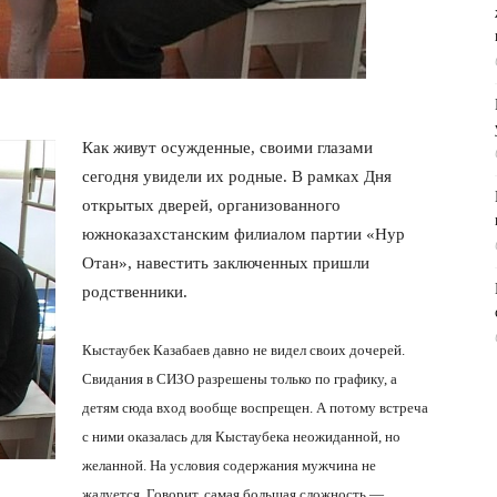
Как живут осужденные, своими глазами
сегодня увидели их родные. В рамках Дня
открытых дверей, организованного
южноказахстанским филиалом партии «Нур
Отан», навестить заключенных пришли
родственники.
Кыстаубек Казабаев давно не видел своих дочерей.
Свидания в СИЗО разрешены только по графику, а
детям сюда вход вообще воспрещен. А потому встреча
с ними оказалась для Кыстаубека неожиданной, но
желанной. На условия содержания мужчина не
жалуется. Говорит, самая большая сложность —