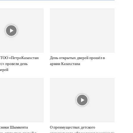
 ТОО «ПетроКазахстан
День открытых дверей прошёл в
с» провели день
армии Казахстана
верей
сники Шымкента
О преимуществах детского