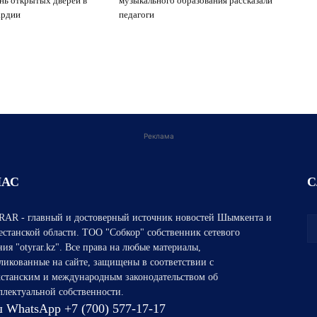
нь открытых дверей в
музыкального образования рассказали
ардии
педагоги
Реклама
НАС
С
AR - главный и достоверный источник новостей Шымкента и
естанской области. ТОО "Собкор" собственник сетевого
ния "otyrar.kz". Все права на любые материалы,
ликованные на сайте, защищены в соответствии с
хстанским и международным законодательством об
ллектуальной собственности.
 WhatsApp +7 (700) 577-17-17