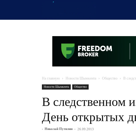
OTYRAR
На главную
Новости Шымкента
Общество
В следс
Новости Шымкента
Общество
В следственном 
День открытых д
-
Николай Путилин
-
26.09.2013