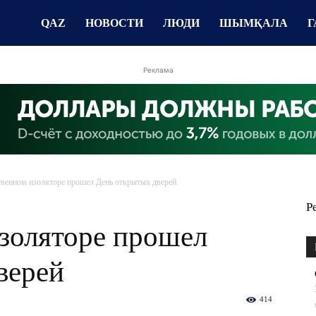
QAZ
НОВОСТИ
ЛЮДИ
ШЫМҚАЛА
Г
Реклама
твенном изоляторе прошел День открытых дверей
Р
изоляторе прошел
верей
414