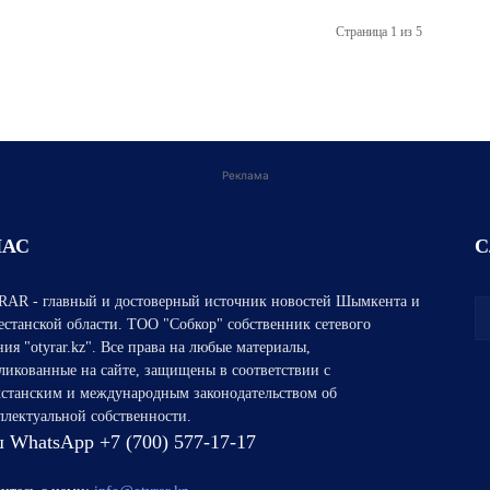
Страница 1 из 5
Реклама
НАС
С
AR - главный и достоверный источник новостей Шымкента и
естанской области. ТОО "Собкор" собственник сетевого
ния "otyrar.kz". Все права на любые материалы,
ликованные на сайте, защищены в соответствии с
хстанским и международным законодательством об
ллектуальной собственности.
 WhatsApp +7 (700) 577-17-17