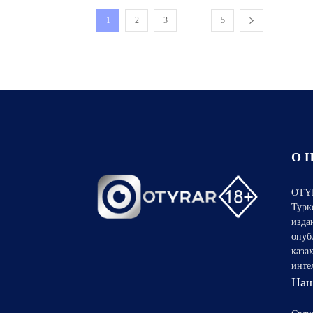
...
1
2
3
5
О 
OTYR
Турк
изда
опуб
каза
инте
Наш