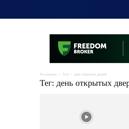
OTYRAR
На главную
Теги
день открытых дверей
Тег: день открытых две