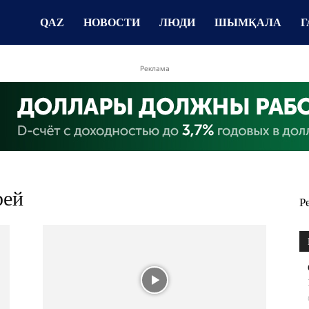
QAZ
НОВОСТИ
ЛЮДИ
ШЫМҚАЛА
Г
Реклама
рей
Р