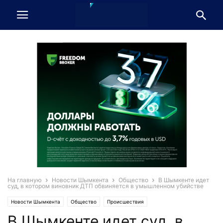
На главную
Новости Шымкента
Общество
В Шымкенте идет
суд, в котором виновник ДТП обвиняется в умышленном убийстве
Новости Шымкента
Общество
Происшествия
В Шымкенте идет суд, в