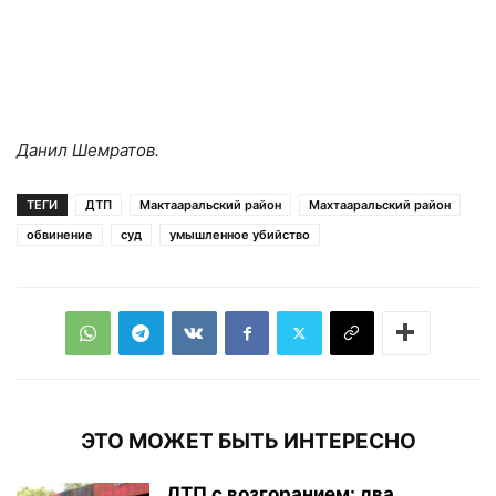
Данил Шемратов.
ТЕГИ
ДТП
Мактааральский район
Махтааральский район
обвинение
суд
умышленное убийство
ЭТО МОЖЕТ БЫТЬ ИНТЕРЕСНО
ДТП с возгоранием: два