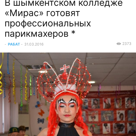
В шымкентском колледже
«Мирас» готовят
профессиональных
парикмахеров *
2373
-
РАБАТ
-
31.03.2016