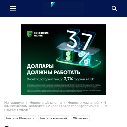
На главную
Новости Шымкента
Новости компаний
В
шымкентском колледже «Мирас» готовят профессиональных
парикмахеров *
Новости Шымкента
Новости компаний
Общество