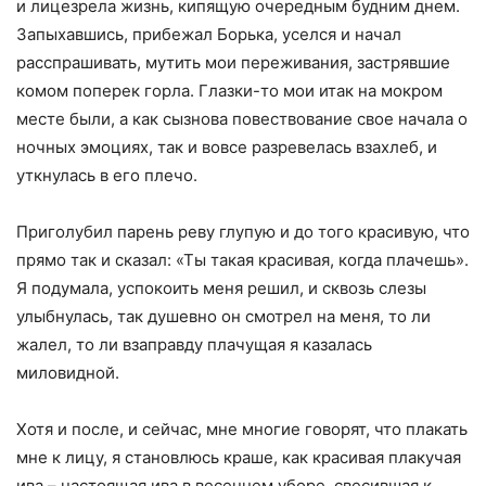
и лицезрела жизнь, кипящую очередным будним днем.
Запыхавшись, прибежал Борька, уселся и начал
расспрашивать, мутить мои переживания, застрявшие
комом поперек горла. Глазки-то мои итак на мокром
месте были, а как сызнова повествование свое начала о
ночных эмоциях, так и вовсе разревелась взахлеб, и
уткнулась в его плечо.
Приголубил парень реву глупую и до того красивую, что
прямо так и сказал: «Ты такая красивая, когда плачешь».
Я подумала, успокоить меня решил, и сквозь слезы
улыбнулась, так душевно он смотрел на меня, то ли
жалел, то ли взаправду плачущая я казалась
миловидной.
Хотя и после, и сейчас, мне многие говорят, что плакать
мне к лицу, я становлюсь краше, как красивая плакучая
ива – настоящая ива в весеннем уборе, свесившая к