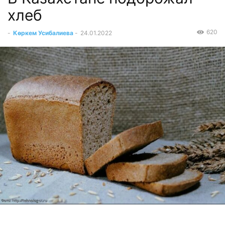
хлеб
620
-
Көркем Усибалиева
-
24.01.2022