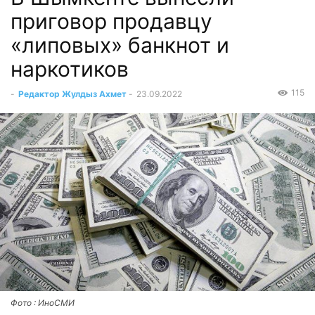
приговор продавцу
«липовых» банкнот и
наркотиков
115
-
Редактор Жулдыз Ахмет
-
23.09.2022
Фото : ИноСМИ