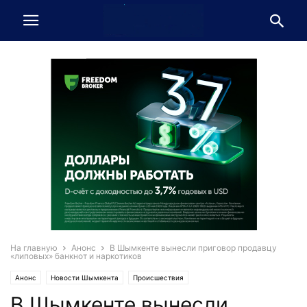
На главную
Анонс
В Шымкенте вынесли приговор продавцу
«липовых» банкнот и наркотиков
Анонс
Новости Шымкента
Происшествия
В Шымкенте вынесли