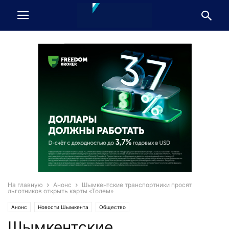
На главную
Анонс
Шымкентские транспортники просят
льготников открыть карты «Толем»
Анонс
Новости Шымкента
Общество
Шымкентские