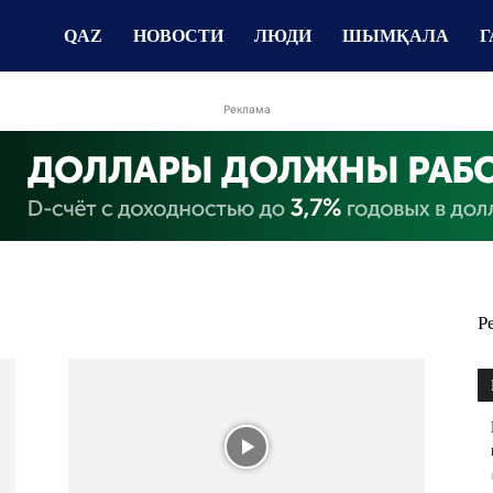
QAZ
НОВОСТИ
ЛЮДИ
ШЫМҚАЛА
Г
Реклама
Р