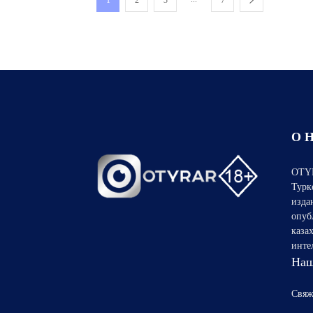
1
2
3
7
О 
OTYR
Турк
изда
опуб
каза
инте
Наш
Свяж