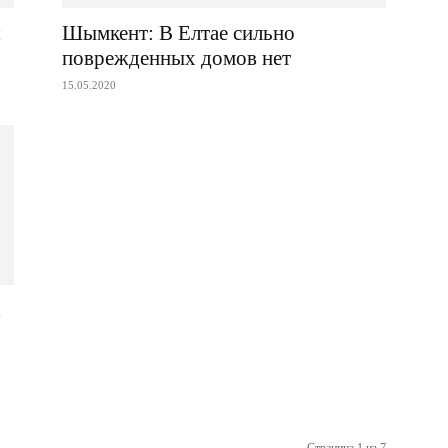
я
Шымкент: В Елтае сильно
поврежденных домов нет
15.05.2020
х