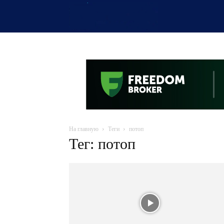
OTYRAR
На главную
Теги
потоп
Тег: потоп