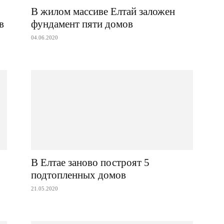
В жилом массиве Елтай заложен
в
фундамент пяти домов
04.06.2020
В Елтае заново построят 5
подтопленных домов
21.05.2020