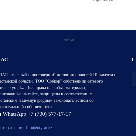
Страница 1 из 7
Реклама
НАС
С
AR - главный и достоверный источник новостей Шымкента и
естанской области. ТОО "Собкор" собственник сетевого
ния "otyrar.kz". Все права на любые материалы,
ликованные на сайте, защищены в соответствии с
хстанским и международным законодательством об
ллектуальной собственности.
 WhatsApp +7 (700) 577-17-17
итесь с нами:
info@otyrar.kz